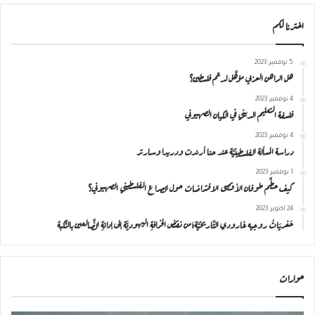
اخترنا لكم
5 نوفمبر، 2023
هل الراهن العربي مؤهَّل لدعم فلسطين؟
4 نوفمبر، 2023
فلسفة التعليم الديني في الكيان الصهيوني
4 نوفمبر، 2023
دراسة المسألة الفلسطينيَّة عند حنا أرندت ودريدا وسارتر
1 نوفمبر، 2023
كيف حطَّم طوفان الأقصى الافتراضات حول الصراع الفلسطيني الصهيوني؟
24 أكتوبر، 2023
حَفريَاتُ روجيه غارودي التَّاريخيَّة؛من نقضِ الخرافةِ اليهوديَّة إلى إدانةِ الضَّالعين بالنَّكبة
حوارات