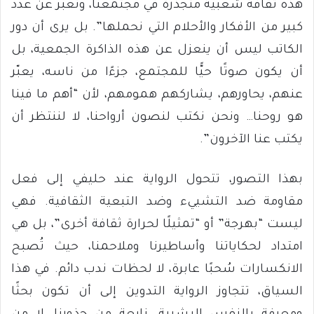
هذه ثقافة شعبية متجذرة في مجتمعنا، وتعبر عن عدد
كبير من الأفكار والأحلام التي نحملها”. بل يرى أن دور
الكاتب ليس أن ينعزل عن هذه الذاكرة الجمعية، بل
أن يكون صوتًا حيًّا للمجتمع، جزءًا من ناسه، يعبّر
عنهم، يحاورهم، يشاركهم همومهم، لأن “أهم ما فينا
هو روحنا… ونحن نكتب لنصون أرواحنا، لا لننتظر أن
يكتب عنا الآخرون”.
بهذا التصور، تتحول الرواية عند حليفي إلى فعل
مقاومة ضد التشييء وضد التبعية الثقافية. فهي
ليست “بهرجة” أو “تمثيلًا لحرارة ثقافة أخرى”، بل هي
امتداد لحكاياتنا وأساطيرنا وملاحمنا، حيث تُصبح
الانكسارات سُحبًا عابرة، لا لحظات ندب دائم. في هذا
السياق، تتجاوز الرواية التدوين إلى أن تكون بحثًا