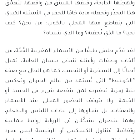
ولهجتها الدارجة، وقلقها المنبثق من واقعها، لتُعمّق
هذا التجذّر وتجعله مادة خامًا للحفر في الأسئلة الكبرى
التي يتقاطع فيها المحلي بالكوني: من نحن؟ كيف
نحيا؟ ما الذي نُخفيه؟ وما الذي ننساه؟
لقد قدّم حليفي طيفًا من الأسماء المغربية القُحّة، من
ألقاب وصفات وأمثلة تنبض بلسان العامة، تميل
أحيانًا إلى السخرية أو التحبيب، كما هو الحال مع صفة
“الكرطيط” التي تُستمد من عالم الحيوان وتعكس
بنية رمزية تحقيرية لمن ينقصه شيء في الجسد أو
القيمة. ولا يتوقف الحضور المحلي عند الأسماء
والصفات، بل يتجاوزها إلى عادات اللباس والطعام،
وهما عنصران يشكّلان في الرواية روابط جماعية
وثقافية. فتناول الكسكس أو الرفيسة ليس مجرد