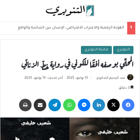
الهوية الرقمية والاغتراب الافتراضي: الإنسان بين الشاشة والواقع
التنويري
مكتبة التنويري
المحلِّي بوصفه أفقًا للكوني في رواية خطّ الزناتي
عبد الرحيم التدلاوي
13 يوليو، 2025
آخر تحديث: 13 يوليو، 2025
3 دقائق
فيسبوك
‫X
لينكدإن
ماسنجر
واتساب
تيلقرام
مشاركة عبر البريد
طباعة