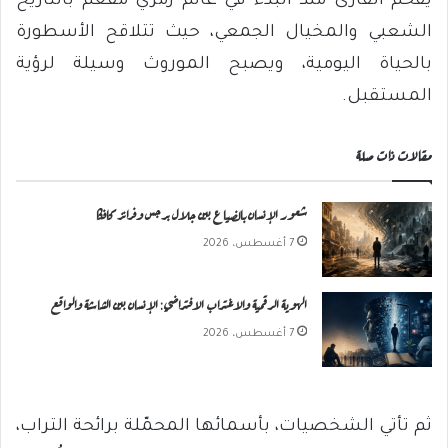
يُقحم القارئ منذ البدء في عالم رمزي مفعم بالتاريخ
الشعبي والمخيال الجمعي، حيث تتلاقح الأسطورة
بالحياة اليومية، ويصبح الموروث وسيلة لرؤية
المستقبل.
مقالات ذات صلة
شعور الإنسان بالضياع بين جلال برجس وفرانز كافكا
7 أغسطس، 2026
الهوية الرقمية والاغتراب الافتراضي: الإنسان بين الشاشة والواقع
7 أغسطس، 2026
ثم تأتي الشخصيات، بأسمائها المحمّلة برائحة التراب،