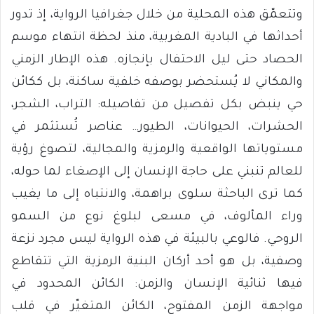
وتتعمّق هذه المحلية من خلال جغرافيا الرواية، إذ تدور
أحداثها في البادية المغربية، منذ لحظة انتهاء موسم
الحصاد حتى ليل الاحتفال بإنجازه. هذه الإطار الزمني
والمكاني لا يُستحضر بوصفه خلفية ساكنة، بل ككائن
حي ينبض بكل تفصيل من تفاصيله: التراب، الشجر،
الحشرات، الحيوانات، الطيور… عناصر تُستثمر في
مستوياتها الواقعية والرمزية والمجالية، لتصوغ رؤية
للعالم تنبني على حاجة الإنسان إلى الإصغاء لما حوله،
كما ترى الباحثة سلوى براهمة، والانتباه إلى ما يغيب
وراء المألوف، في مسعى لبلوغ نوع من السمو
الروحي. فالوعي بالبيئة في هذه الرواية ليس مجرد نزعة
وصفية، بل هو أحد أركان البنية الرمزية التي تتقاطع
فيها ثنائية الإنسان والزمن: الكائن المحدود في
مواجهة الزمن المفتوح، الكائن المتغيّر في قلب