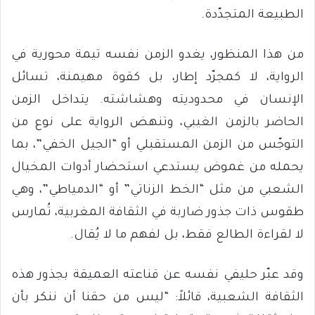
الطبيعة المتجدّدة.
من هذا المنظور، يغدو الزمن نفسه تيمة محورية في
الرواية، لا كمجرّد إطار، بل كقوة مهيمنة، تسائل
الإنسان في محدوديته وهشاشته. يتداخل الزمن
الحاضر بالزمن الغيبي، وتنهض الرواية على نوع من
التوجّس من الزمن المستقبلي أو “الجيل الخفي”، بما
يحمله من غموض يستدعي استحضار أدوات المخيال
الشعبي من مثل “الخط الزناتي” أو “الدمياطي”، وهي
طقوس ذات جذور ضاربة في الثقافة المغربية، تُمارس
لا لقراءة الطالع فقط، بل لفهم ما لا يُقال.
وقد عبّر حليفي نفسه عن قناعته العميقة بجذور هذه
الثقافة الشعبية، قائلاً: “ليس من حقنا أن ننكر بأن