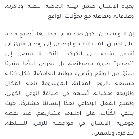
يحياه الإنسان ضمن بيئته الخاصة، بلغته، وذاكرته،
وعلاقاته، وتفاعله مع تحوّلات الواقع.
إن الرواية، حين تكون صادقة في محليتها، تُصبح قادرة
على اختراق المسافات، والوصول إلى وجدان قارئ في
أقصى نقطة على الكوكب. لأنها لا تسعى إلى
“تصدير” صورة مصطنعة، بل تعرض نبضًا بشريًا
ينبثق من الواقع ويُضيء جوانبه الغامضة. فكل كتابة
مشبعة بالروح المحلية، الموشومة بلغة المكان
وتاريخه ومخياله، تُسهم في صياغة الوعي الكوني،
وتمنح الفعل الإبداعي بعدًا إنسانيًا مشتركًا، حيث
يلتقي الكُتّاب، على اختلاف مشاربهم، عند نقطة
جوهرية: الإنسان في مواجهته للزمن، للسلطة،
للذاكرة، وللمعنى.