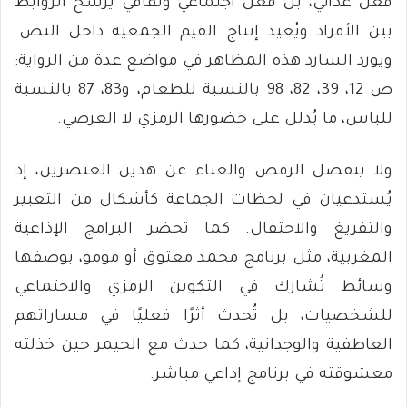
فعل غذائي، بل فعل اجتماعي وثقافي يرسّخ الروابط
بين الأفراد ويُعيد إنتاج القيم الجمعية داخل النص.
ويورد السارد هذه المظاهر في مواضع عدة من الرواية:
ص 12، 39، 82، 98 بالنسبة للطعام، و83، 87 بالنسبة
للباس، ما يُدلل على حضورها الرمزي لا العرضي.
ولا ينفصل الرقص والغناء عن هذين العنصرين، إذ
يُستدعيان في لحظات الجماعة كأشكال من التعبير
والتفريغ والاحتفال. كما تحضر البرامج الإذاعية
المغربية، مثل برنامج محمد معتوق أو مومو، بوصفها
وسائط تُشارك في التكوين الرمزي والاجتماعي
للشخصيات، بل تُحدث أثرًا فعليًا في مساراتهم
العاطفية والوجدانية، كما حدث مع الحيمر حين خذلته
معشوقته في برنامج إذاعي مباشر.