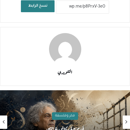
نسخ الرابط
التنويري
فكر وفلسفة
في مواجهة ديكتاتورية النص