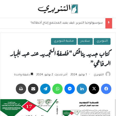
سوسيولوجيا التبرير: كيف يعيد المجتمع إنتاج أخطائه؟
التنويري
سلايدر
مكتبة التنويري
كتاب جديد يناقش “فلسفة التجديد عند عبد الجبار
الرفاعي”
التنويري
1 يوليو، 2024
آخر تحديث: 2 يوليو، 2024
دقيقة واحدة
فيسبوك
‫X
لينكدإن
ماسنجر
واتساب
تيلقرام
مشاركة عبر البريد
طباعة