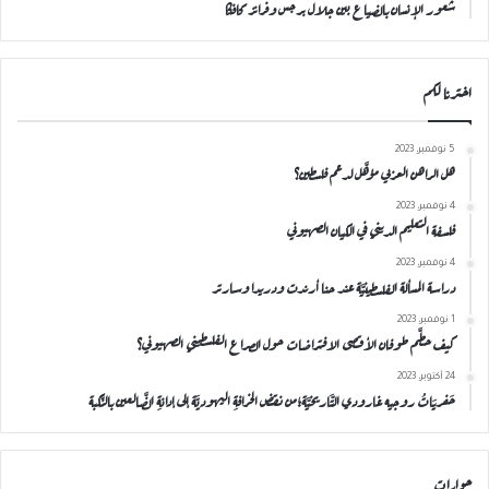
شعور الإنسان بالضياع بين جلال برجس وفرانز كافكا
اخترنا لكم
5 نوفمبر، 2023
هل الراهن العربي مؤهَّل لدعم فلسطين؟
4 نوفمبر، 2023
فلسفة التعليم الديني في الكيان الصهيوني
4 نوفمبر، 2023
دراسة المسألة الفلسطينيَّة عند حنا أرندت ودريدا وسارتر
1 نوفمبر، 2023
كيف حطَّم طوفان الأقصى الافتراضات حول الصراع الفلسطيني الصهيوني؟
24 أكتوبر، 2023
حَفريَاتُ روجيه غارودي التَّاريخيَّة؛من نقضِ الخرافةِ اليهوديَّة إلى إدانةِ الضَّالعين بالنَّكبة
حوارات