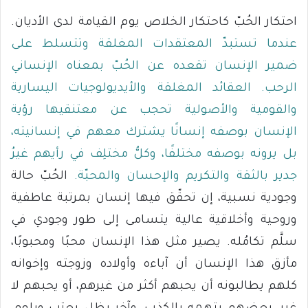
احتكار الحُبّ كاحتكار الخلاص يوم القيامة لدى الأديان.
عندما تستبدّ المعتقدات المغلقة وتتسلط على
ضمير الإنسان تقعده عن الحُبّ بمعناه الإنساني
الرحب. العقائد المغلقة والأيديولوجيات اليسارية
والقومية والأصولية تحجب عن معتنقيها رؤية
الإنسان بوصفه إنسانًا يشترك معهم في إنسانيته،
بل يرونه بوصفه مختلفًا، وكلُّ مختلِف في رأيهم غيرُ
جدير بالثقة والتكريم والإحسان والمحبّة.
الحُبّ حالة
وجودية نسبية، إن تحقّق فيها إنسان بمرتبة عاطفية
وروحية وأخلاقية عالية يتسامى إلى طور وجودي في
سلَّم تكامُله. يصير مثل هذا الإنسان محبًا ومحبوبًا،
مأزق هذا الإنسان أن آباءه وأولاده وزوجته وإخوانه
كلهم يطالبونه أن يحبهم أكثر من غيرهم، أو يحبهم لا