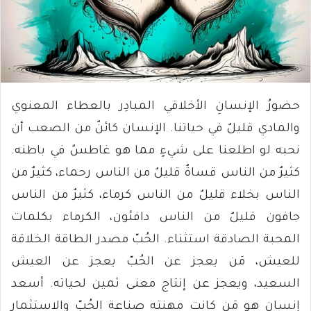
حضورُ الإنسانِ الأخلاقي المبادِر بالعطاء المعنوي
والمادي قليلٌ في حياتنا. الإنسان كائنٌ من الصعب أن
نحبه لو اطلعنا على شيءٍ مما هو غاطسٌ في باطنه.‏
كثيرٌ من الناس قساةٌ قليلٌ من الناس رحماء، كثيرٌ من
الناس بخلاء قليلٌ من الناس كرماء، كثيرٌ من الناس
جافون قليلٌ من الناس دافئون، الكرماء بكلمات
المحبة الصادقة استثناء. الحُبّ مصدر الطاقة الخلاقة
للعيش، مَن يعجز عن الحُبّ يعجز عن العيش
السعيد، ويعجز عن إنتاج معنى ثمين لحياته. أسعد
إنسان هو مَن كانت مهنته صناعة الحُبّ والاستثمار