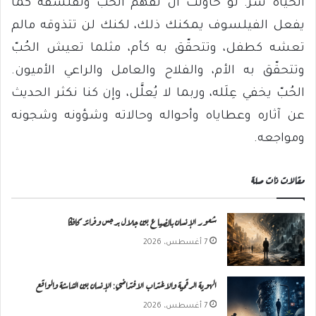
الحياة سرٌّ. لو حاولت أن تفهم ‏الحُبّ وتفلسفه كما
يفعل الفيلسوف يمكنك ذلك، لكنك لن تتذوقه مالم
تعشه كطفل، وتتحقّق به كأم، مثلما تعيش الحُبّ
وتتحقّق به الأم، والفلاح والعامل والراعي الأميون.
الحُبّ يخفي عِلَله، وربما لا يُعلَّل، وإن كنا نكثر الحديث
عن آثاره وعطاياه وأحواله وحالاته وشؤونه وشجونه
ومواجعه.
مقالات ذات صلة
شعور الإنسان بالضياع بين جلال برجس وفرانز كافكا
7 أغسطس، 2026
الهوية الرقمية والاغتراب الافتراضي: الإنسان بين الشاشة والواقع
7 أغسطس، 2026