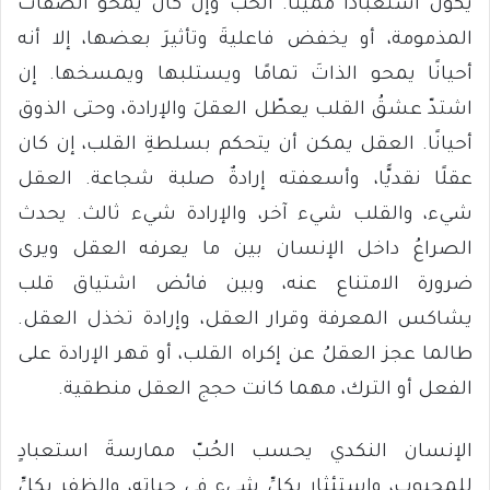
يكون استعبادًا مميتًا. الحُبّ وإن كان يمحو الصفات
المذمومة، أو يخفض فاعليةَ وتأثيرَ بعضها، إلا أنه
أحيانًا يمحو الذاتَ تمامًا ويستلبها ويمسخها. إن
اشتدّ عشقُ القلب يعطّل العقلَ والإرادة، وحتى الذوق
أحيانًا. العقل يمكن أن يتحكم بسلطةِ القلب، إن كان
عقلًا نقديًّا، وأسعفته إرادةٌ صلبة شجاعة. العقل
شيء، والقلب شيء آخر، والإرادة شيء ثالث. يحدث
الصراعُ داخل الإنسان بين ما يعرفه العقل ويرى
ضرورة الامتناع عنه، وبين فائض اشتياق قلب
يشاكس المعرفة وقرار العقل، وإرادة تخذل العقل.
طالما عجز العقلُ عن إكراه القلب، أو قهر الإرادة على
الفعل أو الترك، مهما كانت حجج العقل منطقية.
الإنسان النكدي يحسب الحُبّ ممارسةَ استعبادٍ
للمحبوب، واستئثارٍ بكلِّ شيء في حياته، والظفرِ بكلِّ