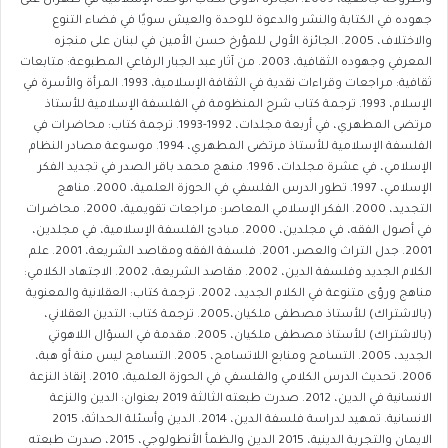
واطروحة جامعية، 2009. الجائزة الأولى لكتاب الوحدة الإسلامية في طهران على
جهوده في الكتابة والنشر والدعوة للوحدة والعيش سويًا في فضاء التنوع
والاختلاف، 2005. الجائزة الأولى للمؤرخ حسن الأمين في لبنان على منجزه
المعرفي وجهوده الثقافية، 2003. من آثار عبد الجبار الرفاعي المطبوعة: متابعات
ثقافية: مراجعات وقراءات نقدية في الثقافة الإسلامية، 1993. المرأة والأسرة في
الإسلام، 1993. ترجمة كتاب شرح المنظومة في الفلسفة الإسلامية للأستاذ
مرتضى المطهري، في أربعة مجلدات، 1992-1993. ترجمة كتاب: محاضرات في
الفلسفة الإسلامية للأستاذ مرتضى المطهري، 1994. موسوعة مصادر النظام
الإسلامي، في عشرة مجلدات، 1996. منهج محمد باقر الصدر في تجديد الفكر
الإسلامي، 1997. تطور الدرس الفلسفي في الحوزة العلمية، 2000. مناهج
التجديد، 2000. الفكر الإسلامي المعاصر: مراجعات تقويمية، 2000. محاضرات
في أصول الفقه، في مجلدين، 2000. مبادئ الفلسفة الإسلامية، في مجلدين،
2001. جدل التراث والعصر، 2001. فلسفة الفقه ومقاصد الشريعة، 2001. علم
الكلام الجديد وفلسفة الدين، 2002. مقاصد الشريعة، 2002. الاجتهاد الكلامي:
مناهج ورؤى متنوعة في الكلام الجديد، 2002. ترجمة كتاب: العقلانية والمعنوية
(بالاشتراك) للأستاذ مصطفى ملكيان،2005. ترجمة كتاب: التدين العقلاني،
(بالاشتراك) للأستاذ مصطفى ملكيان، 2005. مقدمة في السؤال اللاهوتي
الجديد، 2005. التسامح ومنابع اللاتسامح، 2005. التسامح ليس منة أو هبة،
2006. تحديث الدرس الكلامي والفلسفي في الحوزة العلمية، 2010. إنقاذ النزعة
الانسانية في الدين، 2012. صدرت طبعته الثالثة 2019 بعنوان: الدين والنزعة
الانسانية. تمهيد لدراسة فلسفة الدين، 2014. الدين وأسئلة الحداثة، 2015
الايمان والتجربة الدينية، 2015 الدين والظمأ الأنطولوجي، 2015، صدرت طبعته