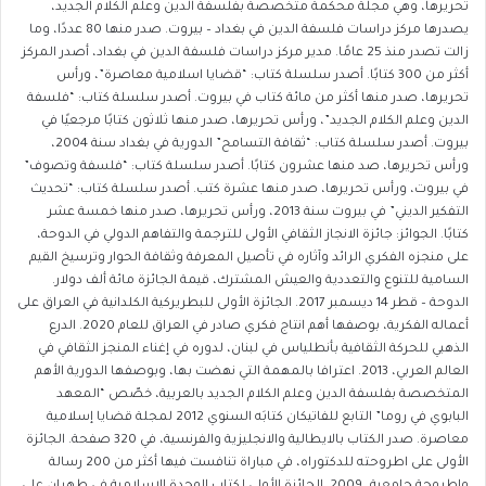
تحريرها، وهي مجلة محكمة متخصصة بفلسفة الدين وعلم الكلام الجديد،
يصدرها مركز دراسات فلسفة الدين في بغداد – بيروت. صدر منها 80 عددًا، وما
زالت تصدر منذ 25 عامًا. مدير مركز دراسات فلسفة الدين في بغداد، أصدر المركز
أكثر من 300 كتابًا. أصدر سلسلة كتاب: “قضايا اسلامية معاصرة”، ورأس
تحريرها، صدر منها أكثر من مائة كتاب في بيروت. أصدر سلسلة كتاب: “فلسفة
الدين وعلم الكلام الجديد”، ورأس تحريرها، صدر منها ثلاثون كتابًا مرجعيًا في
بيروت. أصدر سلسلة كتاب: “ثقافة التسامح” الدورية في بغداد سنة 2004،
ورأس تحريرها، صد منها عشرون كتابًا. أصدر سلسلة كتاب: “فلسفة وتصوف”
في بيروت، ورأس تحريرها، صدر منها عشرة كتب. أصدر سلسلة كتاب: “تحديث
التفكير الديني” في بيروت سنة 2013، ورأس تحريرها، صدر منها خمسة عشر
كتابًا. الجوائز: جائزة الانجاز الثقافي الأولى للترجمة والتفاهم الدولي في الدوحة،
على منجزه الفكري الرائد وآثاره في تأصيل المعرفة وثقافة الحوار وترسيخ القيم
السامية للتنوع والتعددية والعيش المشترك، قيمة الجائزة مائة ألف دولار.
الدوحة – قطر 14 ديسمبر 2017. الجائزة الأولى للبطريركية الكلدانية في العراق على
أعماله الفكرية، بوصفها أهم انتاج فكري صادر في العراق للعام 2020. الدرع
الذهبي للحركة الثقافية بأنطلياس في لبنان، لدوره في إغناء المنجز الثقافي في
العالم العربي، 2013. اعترافا بالمهمة التي نهضت بها، وبوصفها الدورية الأهم
المتخصصة بفلسفة الدين وعلم الكلام الجديد بالعربية، خصّص “المعهد
البابوي في روما” التابع للفاتيكان كتابَه السنوي 2012 لمجلة قضايا إسلامية
معاصرة. صدر الكتاب بالايطالية والانجليزية والفرنسية، في 320 صفحة. الجائزة
الأولى على اطروحته للدكتوراه، في مباراة تنافست فيها أكثر من 200 رسالة