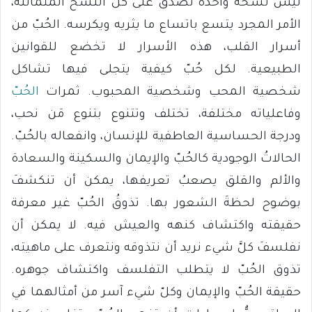
ليس نسخة واحدة تصدق على كلِّ النسخ المتماثلة،
الأمر المجرد يتسع باتساع ما يثريه ويكرسه. الحُبّ من
أسرار القلب، هذه الأسرار لا تخضع للقوانين
الطبيعية. لكل حُبّ كيفية يتجلى فيها تشاكل
شخصية المحب وشخصية المحبوب. ثمرات
الحُبّ
وفاعلياته مختلفة، تختلف وتتنوع بتنوع مَن نحب،
ودرجة الحساسية العاطفية للإنسان، وانفعاله بالحُبّ.
الحالاتُ الوجودية كالحُبّ والإيمان والسكينة والسعادة
والألم والقلق يصعبُ تعريفها، يمكن أن تنكشفَ
بوضوح لحظةَ الشعور بها. تذوقُ الحُبّ غير معرفة
‏حقيقته واكتشاف كنهه والعيش فيه. لا يمكن أن
نفلسفَ كلَّ شيء نريد أن نتذوقه ونتعرف على ماهيته،
تذوق الحُبّ لا يتطلب التفلسف واكتشاف جوهره.
‏حقيقة الحُبّ والإيمان وكلّ شيء آسر من أمثالهما في