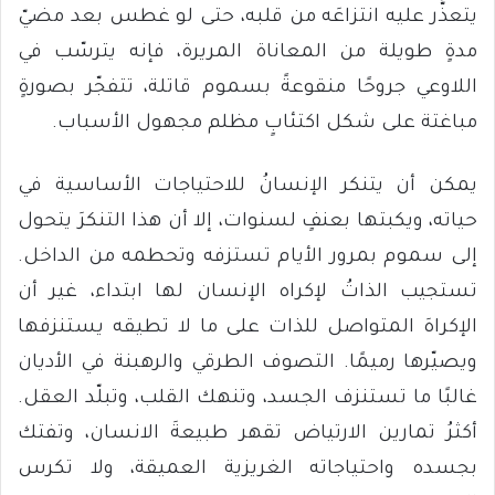
يتعذَّر عليه انتزاعَه من قلبه، حتى لو غطس بعد مضيّ
مدةٍ طويلة من المعاناة المريرة، فإنه يترسّب في
اللاوعي جروحًا منقوعةً بسموم قاتلة، تتفجّر بصورةٍ
مباغتة على شكل اكتئابٍ مظلم مجهول الأسباب.
يمكن أن يتنكر الإنسانُ للاحتياجات الأساسية في
حياته، ويكبتها بعنفٍ لسنوات، إلا أن هذا التنكرَ يتحول
إلى سموم بمرور الأيام تستزفه وتحطمه من الداخل.
تستجيب الذاتُ لإكراه الإنسان لها ابتداء، غير أن
الإكراهَ المتواصل للذات على ما لا تطيقه يستنزفها
ويصيّرها رميمًا. التصوف الطرقي والرهبنة في الأديان
غالبًا ما تستنزف الجسد، وتنهك القلب، وتبلّد العقل.
أكثرُ تمارين الارتياض تقهر طبيعةَ الانسان، وتفتك
بجسده واحتياجاته الغريزية العميقة، ولا تكرس