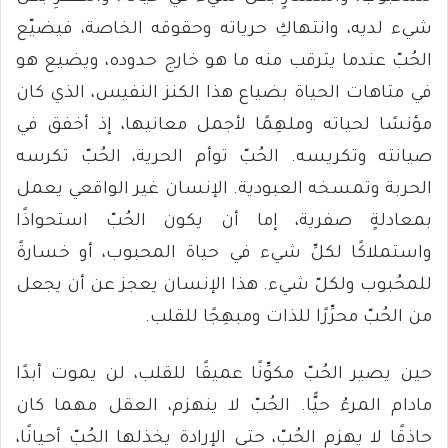
شيء لديه، وانتهاكِ حرياته وحقوقه الخاصة، فيضيّع
الحُبّ عندما يترقب منه ما هو خارج حدوده، ويضيع هو
في متاهات الحياة بضياع هذا الكنز النفيس، الذي كان
مؤنسًا لحياته وملهِمًا لأجمل معانيها، إذ أخفق في
صيانته وتكريسه. الحُبّ توأم الحرية، الحُبّ تكرسه
الحربة وتمسخه العبودية. الإنسان غير الواقعي يعمل
بمعادلةٍ صفرية، إما أن يكون الحُبّ استحواذًا
واستملاكًا لكلِّ شيء في حياة المحبوب، أو خسارةً
للمحُبوب ولكلّ شيء. هذا الإنسان يعجز عن أن يجعل
من الحُبّ محرِّرًا للذات ومبهِجًا للقلب.
حين يصير الحُبّ مكوِّنًا عميقًا للقلب، لن يموت أبدًا
مادام المرءُ حيًّا. الحُبّ لا ينهزم، العقل مهما كان
حاذقًا لا يهزم الحُبّ، حتى الإرادة يخذلها الحُبّ أحيانًا،