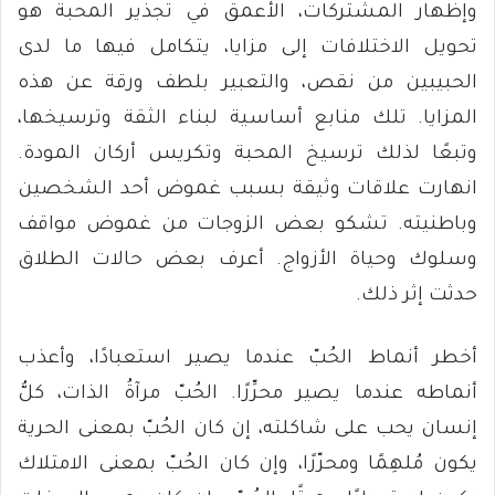
وإظهار المشتركات، الأعمق في تجذير المحبة هو
تحويل الاختلافات إلى مزايا، يتكامل فيها ما لدى
الحبيبين من نقص، والتعبير بلطف ورقة عن هذه
المزايا. تلك منابع أساسية لبناء الثقة وترسيخها،
وتبعًا لذلك ترسيخ المحبة وتكريس أركان المودة.
انهارت علاقات وثيقة بسبب غموض أحد الشخصين
وباطنيته. تشكو بعض الزوجات من غموض مواقف
وسلوك وحياة الأزواج. أعرف بعض حالات الطلاق
حدثت إثر ذلك.
أخطر أنماط الحُبّ عندما يصير استعبادًا، وأعذب
أنماطه عندما يصير محرِّرًا. الحُبّ مرآةُ الذات، كلُّ
إنسان يحب على شاكلته، إن كان الحُبّ بمعنى الحرية
يكون مُلهِمًا ومحرّرًا، وإن كان الحُبّ بمعنى الامتلاك