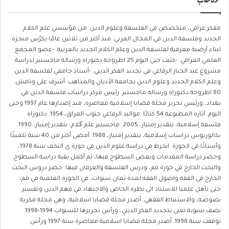
مفكر عراقي، ‏متخصص في الفلسفة وعلوم الدين. من مؤسسي علم الكلام
الجديد وفلسفة الدين في المجال العربي. منذ أكثر من ثلاثين عامًا يكرّس منجزه
لبناء أرضية معرفية لفلسفة الدين وعلم الكلام الجديد بالعربية. -عضو المجمع
العلمي العراقي. -كتبت حتى اليوم 25 اطروحة دكتوراه ورسالة ماجستير لدراسة
مشروع عبد الجبار الرفاعي في تجديد الفكر الديني. -أستاذ جامعي لفلسفة الدين
وعلم الكلام الجديد وعلوم الدين بجامعة الأديان والمذاهب. أشرف على وناقش
80 اطروحة دكتوراه ورسالة ماجستير. رئيس مركز دراسات فلسفة الدين في
بغداد، ورئيس تحرير مجلة قضايا إسلامية معاصرة، منذ إصدارها عام 1997 وحتى
اليوم. آثاره المطبوعة 54 كتابًا. مواليد الرفاعي جنوب العراق، 1954. دكتوراه
فلسفة إسلامية، بتقدير إمتياز، 2005. ماجستير علم کلام، بتقدير إمتياز، 1990.
بكالوريوس دراسات إسلامية، بتقدير إمتياز، 1988. أمضى أكثر من 40 سنة تلميذًا
وأستاذًا في الحوزة. انخرط في دراسة علوم الدين في حوزة ي النجف سنة 1978،
وحضر دراسة المقدمات وبعض السطوح فيها، ثم أكمل بقية دراسة السطوح
والبحث الخارج في حوزة قم، ودرس الفلسفة والعرفان فيها. حضر دروس البحث
الخارج في الفقه واصول الفقه لمدة ثمان سنوات، في الحوزة العلمية في قم،
حتى تأهل علميا للاستناد الى نظره الخاص والاجتهاد في فهم الدين وتفسير
نصوصه، والاستنباط الفقهي. أصدر مجلة قضايا اسلامية، وهي مجلة فكرية
نصف سنوية تعنى بتجديد الفكر الديني، ورأس تحريرها للسنوات 1994-1998.
توقفت سنة 1998. أصدر مجلة قضايا اسلامية معاصرة سنة 1997 ورأس