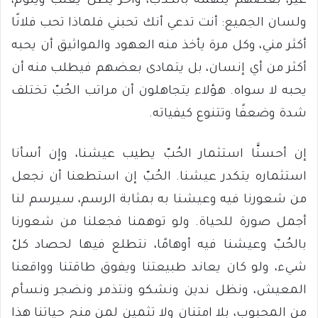
غير، بعضهم يتهمه بالكذب، وآخر يظل يعتب ويلوم،
ولسان الجميع: أنت تدعي أنك تحبني فلماذا تحب فلانًا
أكثر مني، وكل مرة يأخذ منه العهود والمواثيق أن يحبه
أكثر من أي إنسان، بل يتمادى بعضهم فيطلب منه أن
يحبه لا سواه. هؤلاء يتجاهلون أن مراتب الحُبّ تختلف
شدة وضعفًا وتتنوع كيفياته.
إن أحسنَّا استثمار الحُبّ يطيب عيشنا، وإن أسأنا
استثماره يتكدر عيشنا. الحُبّ إن ‏استطعنا أن نجعل
من شعورنا فيه وعيشنا به بمثابة الرسم، سيرسم لنا
أجمل صورة للحياة. ولو توهمنا فجعلنا من شعورنا
بالحُبّ وعيشنا فيه أوهامًا، نتطلع فيها لحصاد كلّ
شيء، ولو كان يعاند طبيعتنا ويفوق طاقتنا وواقعنا
المعيش، ونظل ندين ونشكو ونتذمر ونضجر ونسأم
من المحبوب، بلا امتنان ولا تثمين لمن منح حياتنا هذا