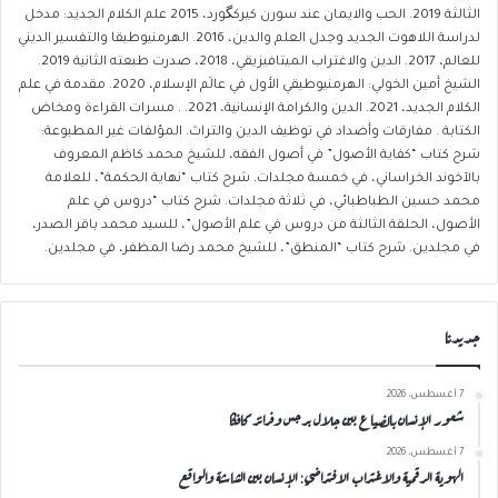
الثالثة 2019. الحب والايمان عند سورن كيركگورد، 2015 علم الكلام الجديد: مدخل
لدراسة اللاهوت الجديد وجدل العلم والدين، 2016. الهرمنيوطيقا والتفسير الديني
للعالم، 2017. الدين والاغتراب الميتافيزيقي، 2018، صدرت طبعته الثانية 2019.
الشيخ أمين الخولي: الهرمنيوطيقي الأول في عالَم الإسلام، 2020. مقدمة في علم
الكلام الجديد، 2021. الدين والكرامة الإنسانية، 2021. . مسرات القراءة ومخاض
الكتابة . ⁠مفارقات وأضداد في توظيف الدين والتراث. المؤلفات غير المطبوعة:
شرح كتاب “كفاية الأصول” في أصول الفقه، للشيخ محمد كاظم المعروف
بالآخوند الخراساني، في خمسة مجلدات. شرح كتاب “نهاية الحكمة”، للعلامة
محمد حسين الطباطبائي، في ثلاثة مجلدات. شرح كتاب “دروس في علم
الأصول، الحلقة الثالثة من دروس في علم الأصول”، للسيد محمد باقر الصدر،
في مجلدين. شرح كتاب “المنطق”، للشيخ محمد رضا المظفر، في مجلدين.
جديدنا
7 أغسطس، 2026
شعور الإنسان بالضياع بين جلال برجس وفرانز كافكا
7 أغسطس، 2026
الهوية الرقمية والاغتراب الافتراضي: الإنسان بين الشاشة والواقع