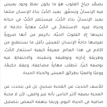
يضمّد جراحَ القلوب هو ما يكون نمطَ وجود يعيش
فيه الإنسانُ ويتحقّق. يعيد الحُبّ بناءَ الإنسان مثلما
يعيد الإنسانُ بناء الحُبّ، فيستثمر الحُبَّ في حياته
وحياة غيره. الاستثمارُ في الحُبّ مهارةٌ حاذقة؛ لا
تجيدها إلا القلوبُ الحيّة، بالرغم من أنها ضرورةٌ
تفرضها حاجةُ الإنسان للعيشِ بأقل ما يستطيع من
الآلام في هذا العالم. معرفةُ كيفيةِ استثمار الحُبّ،
وطريقةِ إدارته وتوظيفه وتنميته، والاحتفاظِ فيه
بوصفه كنزًا، تتطلب مهارةً مضاعفة، وعقلا حكيمًا،
ووعيًا واقعيًا بطرائق العيش والحياة الجيدة.
للأسف الحديث عن المحبة شحيح، بل مَن يتحدث عن
المحبة يصفه أكثر الناس بأنه غير واقعي، لأن لا محبةَ
صافية في الحياة اليوم، وربما يتهمه البعض بتضليل