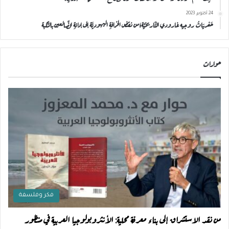
24 أكتوبر، 2023
حَفريَاتُ روجيه غارودي التَّاريخيَّة؛من نقضِ الخرافةِ اليهوديَّة إلى إدانةِ الضَّالعين بالنَّكبة
حوارات
فكر وفلسفة
من نقد الاستشراق إلى بناء معرفة محلية: الأنثروبولوجيا العربية في منظور