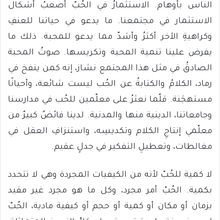
الناس بأوهام. الاستثمارُ في الحُبّ أصعبُ أشكال
الاستثمار في مجتمعنا. ما يدعو في حياتنا للعنفِ
وكراهيةِ الآخر أكثرُ وأشدّ مما يدعو للمحبة. ذلك ما
يفرض علينا تنمية المحبة وتكريسها. صوتُ المحبة
الصادقُ في مثل هذا المجتمع نشاز، إنه كمن ينفخ في
رماد، الكلامُ والكتابةُ عن الحُب ليست شائعة، وأحيانًا
مستهجَنة. قلّما نعثرُ على معلّمين للحُب في مدارسنا
وجامعاتنا، الدينية منها والمدنية. لدينا فائضٌ كبيرٌ من
معلّمي إنتاجِ الكلام وتكديسِه، واستنزافِ العقل في
مغالطات، وتعطيلِ التفكير في جدلٍ عقيم.
لا كمية للحُبّ لأنه من الكيفيات المجردة وهي لا تتحدد
بكمية. الحُبّ أمر مجرد، وكل ما هو مجرد غير مقيد
بزمان أو مكان أو كمية أو حجم أو كيفية مادية، الحُبّ