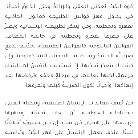
قوة الحُبّ تعطّل العقلَ والإرادةَ وحتى الذوقَ أحيانًا.
مَن يحاول قهرَ قوانين الطبيعة كقانون الجاذبية
تقهره وتحطمه، ومَن يتنكر لطبيعته الإنسانية ويصرّ
على قهرها تقهره وتحطمه في خاتمة المطاف.
القوانين البايلوجية كالقوانين الطبيعية، تحدّيها يدفع
ضريبتَه الجسدُ ويفتك به. القوانين السيكولوجية وإن
كانت لا يتعذر تحدّيها، إذ تستجيب النفسُ لها ابتداء
مرغمة، لكنها تعاندها في مرحلةٍ لاحقة وترفضها بعد
إنهاكها، وأحيانًا تكون الضريبةُ كبتها وتمزقها.
من أعنف معاندات الإنسان لطبيعته، وتنكيله العبثي
باحتياجاته العاطفية، أن يعاند نفسَه ويقهرها
بإرغامها على هجران مَن يحب، إن كان محبوبُه أخلاقيًّا
نبيلًا. عندما يعمل الإنسانُ على قهر الحُبّ وتناسيه