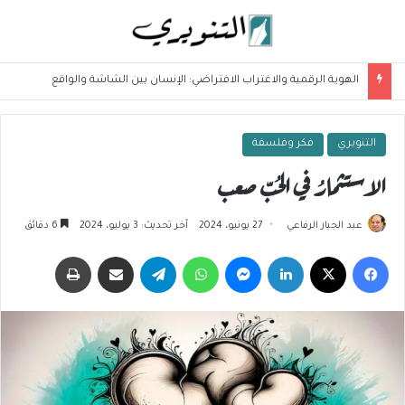
ماري بارث والبناء المفهومي في ديداكتيك الفلسفة
التنويري
فكر وفلسفة
الاستثمارُ في الحُبّ صعب
عبد الجبار الرفاعي
27 يونيو، 2024
آخر تحديث: 3 يوليو، 2024
6 دقائق
فيسبوك
‫X
لينكدإن
ماسنجر
واتساب
تيلقرام
مشاركة عبر البريد
طباعة