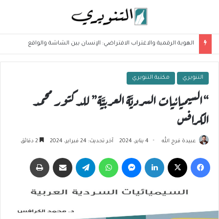
الهوية الرقمية والاغتراب الافتراضي: الإنسان بين الشاشة والواقع
التنويري
مكتبة التنويري
“السيميائيات السرديَّة العربيَّة” للدكتور محمد
الكرافس
عبيدة فرج الله
4 يناير، 2024
آخر تحديث: 24 فبراير، 2024
2 دقائق
فيسبوك
‫X
لينكدإن
ماسنجر
واتساب
تيلقرام
مشاركة عبر البريد
طباعة