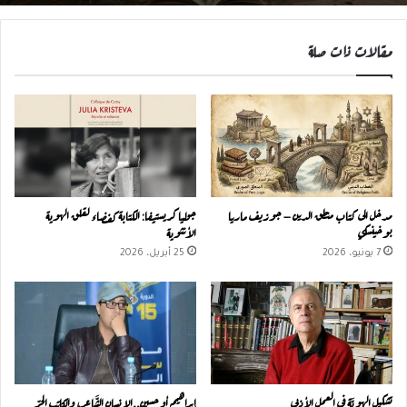
مقالات ذات صلة
مدخل الى كتاب منطق الدين – جوزيف ماريا
جوليا كريستيفا: الكتابة كفضاء لقلق الهوية
بوخينسكي
الأنثوية
7 يونيو، 2026
25 أبريل، 2026
تشكيل الهويَّة في العمل الأدبي
إبراهيم أوحسين..الإنسان الشَّاعر، والكاتب الحرّ