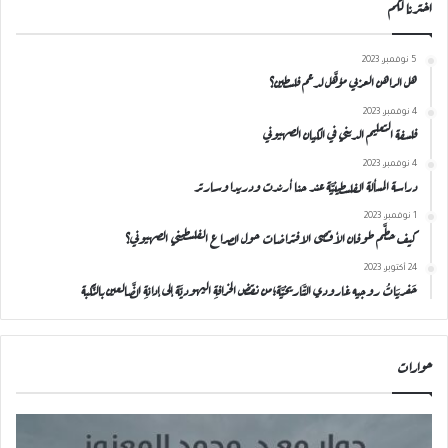
اخترنا لكم
5 نوفمبر، 2023
هل الراهن العربي مؤهَّل لدعم فلسطين؟
4 نوفمبر، 2023
فلسفة التعليم الديني في الكيان الصهيوني
4 نوفمبر، 2023
دراسة المسألة الفلسطينيَّة عند حنا أرندت ودريدا وسارتر
1 نوفمبر، 2023
كيف حطَّم طوفان الأقصى الافتراضات حول الصراع الفلسطيني الصهيوني؟
24 أكتوبر، 2023
حَفريَاتُ روجيه غارودي التَّاريخيَّة؛من نقضِ الخرافةِ اليهوديَّة إلى إدانةِ الضَّالعين بالنَّكبة
حوارات