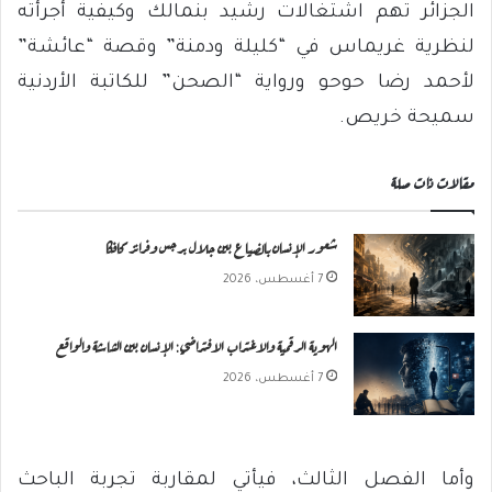
الجزائر تهم اشتغالات رشيد بنمالك وكيفية أجرأته
لنظرية غريماس في “كليلة ودمنة” وقصة “عائشة”
لأحمد رضا حوحو ورواية “الصحن” للكاتبة الأردنية
سميحة خريص.
مقالات ذات صلة
شعور الإنسان بالضياع بين جلال برجس وفرانز كافكا
7 أغسطس، 2026
الهوية الرقمية والاغتراب الافتراضي: الإنسان بين الشاشة والواقع
7 أغسطس، 2026
وأما الفصل الثالث، فيأتي لمقاربة تجربة الباحث