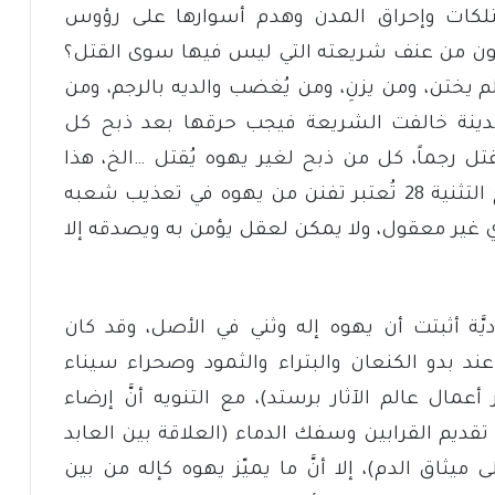
تلكات وإحراق المدن وهدم أسوارها على رؤوس
انون من عنف شريعته التي ليس فيها سوى القتل؟
يختن، ومن يزنِ، ومن يُغضب والديه بالرجم، ومن
 مدينة خالفت الشريعة فيجب حرقها بعد ذبح كل
ل رجماً، كل من ذبح لغير يهوه يُقتل …الخ، هذا
بالإضافة إلى مجموعة لعنات ذكرها إصحاح التثنية 28 تُعتبر تفنن من يهوه في تعذيب شعبه
ي غير معقول، ولا يمكن لعقل يؤمن به ويصدقه إلا
وديَّة أثبتت أن يهوه إله وثني في الأصل، وقد كان
 عند بدو الكنعان والبتراء والثمود وصحراء سيناء
ال عالم الآثار برستد)، مع التنويه أنَّ إرضاء
ديم القرابين وسفك الدماء (العلاقة بين العابد
على ميثاق الدم)، إلا أنَّ ما يميّز يهوه كإله من بين