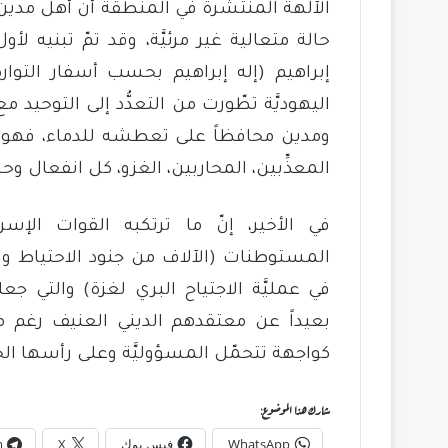
الآلهة المنتشرة في المنطقة أن أهل مدين 
حالة متعالية غير مرئيَّة، وقد تمّ تبنيه
إبراهيم (إله إبراهيم بحسب أسفار التوارة
اليهوديَّة تطّورت من التعدُّد إلى التوحيد
ومدين محافظاً على تعطشه للدماء، فهو ك
المعذِّبين،‏ المحاربين،‏ الغزو،‏ كل انفعال و
في الأخير، إنّ ما ترتكبه القوات الإ
المستوطنات (الآلاف من جنود الاحتياط وال
في عمليَّة الاجتياح البري لغزة) والتي 
بعيداً عن معتقدهم الديني العنيف رغم مح
كواجهة تتحمّل المسؤوليَّة وعلى رأسها الحر
شارك هذا الموضوع:
WhatsApp
فيس بوك
X
m