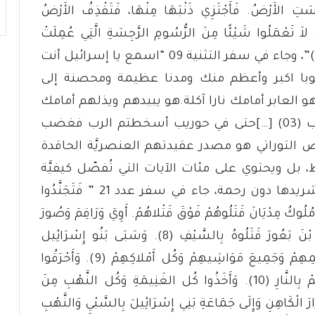
طَارِدُهُمْ مِنْ أَمَامِكُمْ (24) فَتَنَجَّسَتِ الأَرْضُ. فَأَجْتَزِي ذَنْبَهَا مِنْهَا، فَتَقْذِفُ الأَرْضُ
لِكَيْ لاَ تَعْمَلُوا شَيْئًا مِنَ الرُّسُومِ الرَّجِسَةِ الَّتِي عُمِلَتْ
قَبْلَكُمْ وَلاَ تَتَنَجَّسُوا بِهَا. أَنَا الرَّبُّ إِلهُكُمْ (30)”، وجاء في سفر التثنية 09 “اسمع يا إسرائيل أنت
وبا اكبر وأعظم منك ومدنا عظيمة ومحصنة إلى
إلهك هو العابر أمامك نارا آكلة.هو يبيدهم ويذلهم أمامك
فتطردهم وتهلكهم سريعا كما كلمك الرب (03) […]حتى في حوريب أسخطتم الرب فغضب
”، فلا ريب أن النص التوراتي هو مصدر عقيدتهم العنصريَّة الحاقدة
 ويحتوي على مئات الآيات التي تُفصّل كيفيَّة
قتل هذه الشعوب وطردها من أرضها وتشريدها دون رحمة، جاء في سفر عدد 21 ” فَتَجَنَّدُوا
دْيَانَ كَمَا أَمَرَ الرَّبُّ وَقَتَلُوا كُل ذَكَرٍ(7) وَمُلُوكُ مِدْيَانَ قَتَلُوهُمْ فَوْقَ قَتْلاهُمْ. أَوِيَ وَرَاقِمَ وَصُورَ
وَحُورَ وَرَابِعَ. خَمْسَةَ مُلُوكِ مِدْيَانَ. وَبَلعَامَ بْنَ بَعُورَ قَتَلُوهُ بِالسَّيْفِ (8). وَسَبَى بَنُو إِسْرَائِيل
نِسَاءَ مِدْيَانَ وَأَطْفَالهُمْ وَنَهَبُوا جَمِيعَ بَهَائِمِهِمْ وَجَمِيعَ مَوَاشِيهِمْ وَكُل أَمْلاكِهِمْ (9). وَأَحْرَقُوا
جَمِيعَ مُدُنِهِمْ بِمَسَاكِنِهِمْ وَجَمِيعَ حُصُونِهِمْ بِالنَّارِ (10). وَأَخَذُوا كُل الغَنِيمَةِ وَكُل النَّهْبِ مِنَ
ُوسَى وَأَلِعَازَارَ الْكَاهِنِ وَإِلَى جَمَاعَةِ بَنِي إِسْرَائِيلَ بِالسَّبْيِ وَالنَّهْبِ