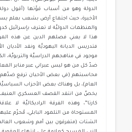
الدولة وهو من أسباب قوّتها (أقول دولة
الأخيرة، حيث اجتماع أرض بشعب بعلم يسمَّى
والمنظمات الدوليَّة لا تعترف بإسرائيل كد
هذا لا يعني فصلهم الدين عن هذه المؤس
فتدريس الديانة اليهوديَّة ونقد الأديان 
موجود في مناهجهم الدراسيَّة والتربويَّة، 
ضدّ كل من هو ليس عبراني عبر منابر المعاب
محاسبتهم (في بعض الأحيان ترفع ضدّهم دعا
العام)، بل وهناك بعض الأحزاب السياسيَّة 
يخصَّ من انتقد القصف العسكري العنيف عل
كارتا”، وهذه الفرقة الراديكاليَّة لا 
المستوحاة من التلمود البابلي، مُحرّم عليه
الشتات (متفرقون بين أمم وشعوب العالم)
النبي المسيح كعلامة على انتهاء العقوبة 