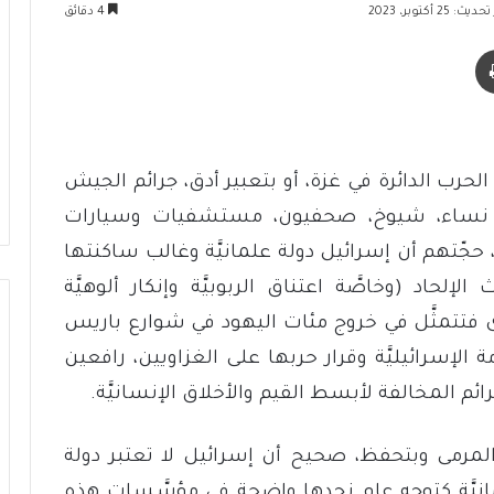
ث: 25 أكتوبر، 2023
4 دقائق
طباعة
الحرب الدائرة في غزة، أو بتعبير أدق، جرائم الجيش
فال، نساء، شيوخ، صحفيون، مستشفيات وسيارات
ة، حجّتهم أن إسرائيل دولة علمانيَّة وغالب ساكنتها
الإلحاد (وخاصَّة اعتناق الربوبيَّة وإنكار ألوهيَّة
أخرى فتتمثَّل في خروج مئات اليهود في شوارع باريس
الإسرائيليَّة وقرار حربها على الغزاويين، رافعين
ائم المخالفة لأبسط القيم والأخلاق الإنسانيَّة.
لمرمى وبتحفظ، صحيح أن إسرائيل لا تعتبر دولة
لمانيَّة كتوجه عام نجدها واضحة في مؤسَّسات هذه