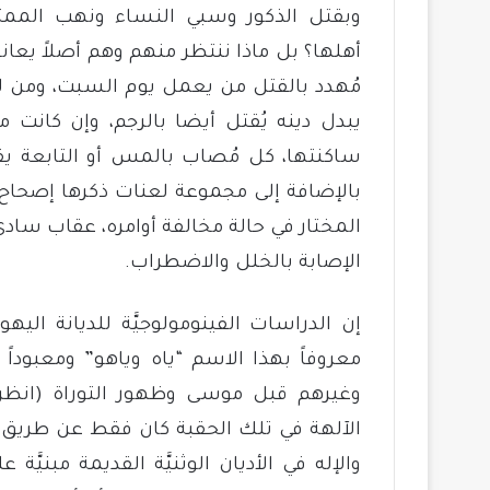
وبقتل الذكور وسبي النساء ونهب المم
أهلها؟ بل ماذا ننتظر منهم وهم أصلاً يع
مُهدد بالقتل من يعمل يوم السبت، ومن لم 
يبدل دينه يُقتل أيضا بالرجم، وإن كانت
ساكنتها، كل مُصاب بالمس أو التابعة يقت
المختار في حالة مخالفة أوامره، عقاب ساد
الإصابة بالخلل والاضطراب.
إن الدراسات الفينومولوجيَّة للديانة اليه
معروفاً بهذا الاسم “ياه وياهو” ومعبوداً
وغيرهم قبل موسى وظهور التوراة (انظر أعم
الآلهة في تلك الحقبة كان فقط عن طريق تق
والإله في الأديان الوثنيَّة القديمة مبنيَّة 