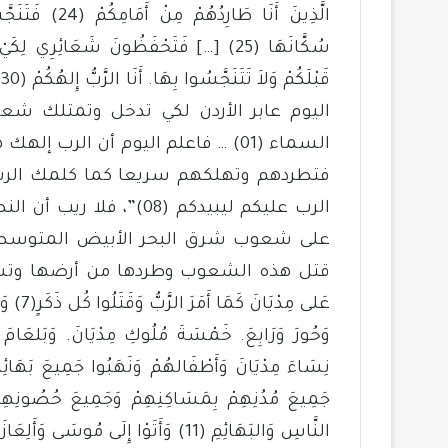
الَّذِينَ أَنَا 
سُكَّانَهَا (25) […] فَتَحْفَظُونَ شَعَائِرِي 
اليوم عابر الأردن لكي تدخل وتمتلك شع
السماء (01) … فاعلم اليوم أن الرب 
الرب عليكم ليبيدكم (08)
على شعوب شرق البحر الأبيض المتوسط، بل
عَلى مِ
النَّاسِ وَالبَهَائِمِ (11) وَأَتَوْا إِلَى م