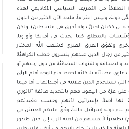
 انطلاقاً من التعريف السياسي الأكاديمي لهذه
 دولة، وليس اعترافاً، فلحد الآن الكثير من الدول
ولة بل ككيان احتلَّ دولة أخرى هي فلسطين)، ولكن
َّسات بالمطلق كما يحدث في أمريكا وأوروبا،
الأخرى وتفوّق العرق العبري كشعب الله المختار
الكثير من رجال الدين عندهم ينشرون خطب الكراهيَّة
د والصحافة والقنوات الفضائيَّة من دون ردعهم أو
وى قضائيَّة شكليَّة لحفظ ماء الوجه أمام الرأي
التي تستخدم الدين علانية في أجنداتها … أما فيما
ى غزة من اليهود، فهم بالتحديد طائفة “ناتوري
علاقة لها أصلاً بإسرائيل لأنهم وحسب عقيدتهم
م بناء دولة إسرائيل حالياً، وحُقّ عليهم العيش في
 تطهيراً لأنفسهم من لعنة الرب إلى حين ظهور
الإلهيَّة والإذن باسترجاع بلادهم في أرض فلسطين