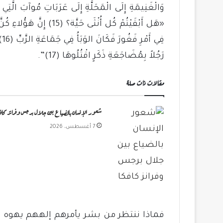
«هَل أَبْقَيْتُمْ كُل أُنْثَى
فِ
رَجُلاً بِمُضَاجَعَةِ ذَكَرٍ اقْتُلُوهَا (17)”.
مقالات ذات صلة
شعور الإنسان بالضياع بين جلال برجس وفرانز كافك
7 أغسطس، 2026
فماذا ننتظر من بشر يأمرهم إلههم يهوه ب