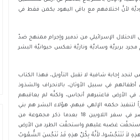
يَّة لأنَّ اختلافهم مع باقي اليهود يكمن فقط في
 الاحتلال الإسرائيلي من تدمير وإجرام ممنهج ضدّ
رد بربريَّة وساديَّة ونازيَّة تعكس حيوانيَّة البشر
نجد إجابة شافية لا تقبل التأويل، فهذا الكتاب
 أطفالهم في سبيل الأوثان، بالانحراف والشذوذ
 في الأرض فاعتبرهم أنجاس، ولكنَّه لم يعاقبهم
اً لتنفيذ حكمه الإلهي فيهم، هؤلاء البشر هم بني
إسرائيل، جاء على سبيل المثال لا الحصر في سفر اللاويين 18 بعدما ذكر مجموعة من
استحقّت غضبه عليهم واستحقّت الطرد من الأرض
تَتَنَجَّسُوا، لأَنَّهُ بِكُلِّ هذِهِ قَدْ تَنَجَّسَ الشُّعُوبُ