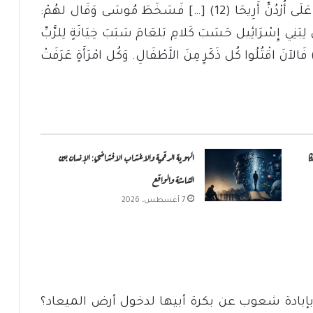
وَالْغَنِيمَةِ إِلَى الْمَحَلَّةِ إِلَى عَرَبَاتِ مُوآبَ الَّتِي عَلَى أُرْدُنِّ أَرِيحَا (12) […] فَسَخَطَ مُوسَى وَقَال لهُمْ:
 حَيَّة؟ (15) إِنَّ هَؤُلاءِ كُنَّ لِبَنِي إِسْرَائِيل حَسَبَ كَلامِ بَلعَامَ سَبَبَ خِيَانَةٍ لِلرَّبِّ
ي أَمْرِ فَغُورَ فَكَانَ الوَبَأُ فِي جَمَاعَةِ الرَّبِّ (16) فَالآنَ اقْتُلُوا كُل ذَكَرٍ مِنَ الأَطْفَالِ. وَكُل امْرَأَةٍ عَرَفَتْ
ا
الهوية الرقمية والاغتراب الافتراضي: الإنسان بين
الشاشة والواقع
7 أغسطس، 2026
إبادة شعوب عن بكرة أبيها لدخول أرض الميعاد؟