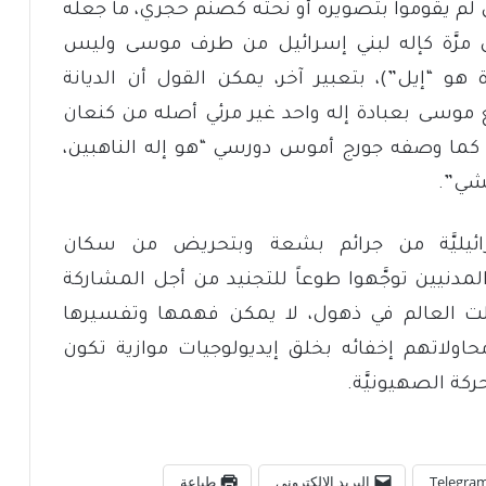
لم يقوموا بتصويره أو نحته كصنم حجري، ما جعله
 لأول مرَّة كإله لبني إسرائيل من طرف موسى وليس
 هو “إيل”)، بتعبير آخر، يمكن القول أن الديانة
 مع موسى بعبادة إله واحد غير مرئي أصله من كنعان
ما وصفه جورج أموس دورسي “هو إله الناهبين،‏
حشي”.
سرائيليَّة من جرائم بشعة وبتحريض من سكان
مدنيين توجَّهوا طوعاً للتجنيد من أجل المشاركة
جعلت العالم في ذهول، لا يمكن فهمها وتفسيرها
اولاتهم إخفائه بخلق إيديولوجيات موازية تكون
كة الصهيونيَّة.
Telegra
البريد الإلكتروني
طباعة