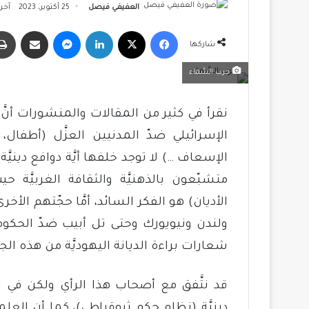
العفيفي فيصل
25 أكتوبر، 2023
آخر تحدي
فيسبوك
‫X
لينكدإن
ماسنجر
مشاركة عبر البريد
شاركها
حرب السَّماء
نقرأ في كثير من المقالات والمنشورات أنَّ 
الإسرائيلي ضدّ المدنيين العزَّل (أط
الإسعاف …) لا توجد خلفها أيَّة دوافع دينيَّ
متشبّعون بالذهنيَّة والثقافة الغربيَّة حيث 
الأديان) هو الفكر السائد، أمَّا حجّتهم ال
ولندن ونيويورك وحتى تل أبيب ضدّ الحكومة 
شعارات براءة الديانة اليهوديَّة من هذه الجر
قد نتَّفق مع أصحاب هذا الرأي ولكن في ا
دينيَّة (نظام حكم ثيوقراطي)، كما أن الع