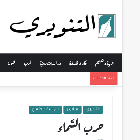
تربية وتعليم
فكر وفلسفة
دراسات دينية
أدب
فنون
جديد المقالات
التنويري
سلايدر
سياسة واجتماع
حرب السَّماء