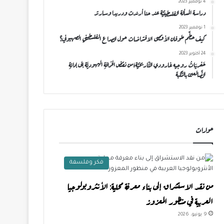
4 نوفمبر، 2023
دراسة المسألة الفلسطينيَّة عند حنا أرندت ودريدا وسارتر
1 نوفمبر، 2023
كيف حطَّم طوفان الأقصى الافتراضات حول الصراع الفلسطيني الصهيوني؟
24 أكتوبر، 2023
حَفريَاتُ روجيه غارودي التَّاريخيَّة؛من نقضِ الخرافةِ اليهوديَّة إلى إدانةِ
الضَّالعين بالنَّكبة
حوارات
فكر وفلسفة
من نقد الاستشراق إلى بناء معرفة محلية: الأنثروبولوجيا
العربية في منظور المعزوز
9 يونيو، 2026