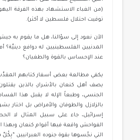
(من الغباء الاستشهاد بهذه الفرقة اليهود
توقيت احتلال فلسطين لا أكثر).
الآن نعود إلى سؤالنا، هل ما يقوم به جيش
المدنيين الفلسطينيين له دوافع دينيَّة؟ أم مج
عند الإحساس بالقوة والطغيان؟
يكفي مطالعة بعض أسفار كتابهم المقدَّس ل
يصف أهل كنعان بالأشرار، بالذين يقتلون
الجنسي، وطبعاً الإله لا يقبل هذا الفساد
بالزلازل والطوفان والأمراض بل اختار بشر
الفواحش واقعة فيها أقوام كنعان وبهذا 
التي نجّسوها بقوة جنوده العبرانيين “بِكُلِّ هذِهِ لاَ 